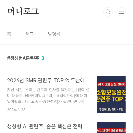
본문 바로가기
머니로그
홈
태그
방명록
생성형AI관련주
3
2026년 SMR 관련주 TOP 2: 두산에너빌리티, 우진 주가 전망 및 AI 데이터센터 수혜
지난 시간, 우리는 반도체 검사를 책임지는 [전력 설
비 대장주: HD현대일렉트릭, LS일렉트릭]에 대해
알아봤습니다. 고속도로(전력망)가 깔렸다면 이제
남은 질문은 하나입니다."도대체 그 막대한 전기를
2026. 1. 23.
어디서, 어떻게 만들어낼 것인가?" 빅테크 기업들은
지금 딜레마에 빠져 있습니다.AI를 돌리려면 전기가
미친 듯이 필요한데, 동시에 'RE100(탄소 중립)' 약
생성형 AI 관련주, 숨은 핵심은 전력 설비? HD현대일렉트릭, LS일렉트릭 주가 전망 및 투자 포인트
속도 지켜야 하기 때문입니다.석탄을 땔 수도 없고,