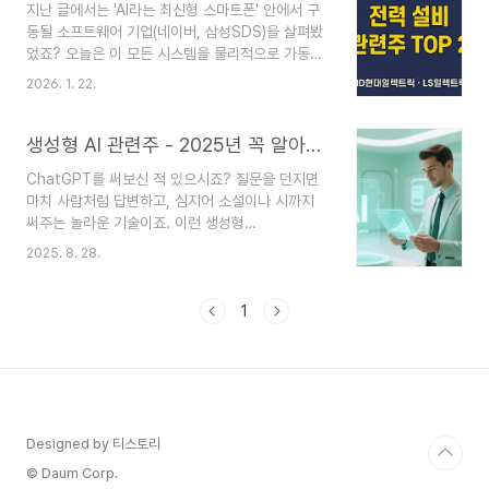
지난 글에서는 'AI라는 최신형 스마트폰' 안에서 구
밤이나 비 오는 날엔 멈추는 태양광에만 의존할 수
동될 소프트웨어 기업(네이버, 삼성SDS)을 살펴봤
도 없습니다.그래서 빌 게이츠(MS), 샘 알트먼
었죠? 오늘은 이 모든 시스템을 물리적으로 가동하
(OpenAI), 제프 베조스(아마존)가 동시에 지갑을
기 위해 없어서는 안 될 '심장과 혈관', 바로 전력 인
연 곳이 있습니다.바로 '꿈의 에너지'라 불리는
2026. 1. 22.
프라 이야기를 해보려 합니다. 여의도 증권가에서는
SMR(소형 모듈 원전)입니다.오늘은 AI 산업 확장
최근 이런 분석이 지배적입니다."AI 성능이 좋아질
의 최종 수혜지이자, 한국 기업이 세계적인 기..
수록, 아이러니하게도가장 투박한 산업인 '전력 설
생성형 AI 관련주 - 2025년 꼭 알아야 할 투자 포인트
비'의 몸값이 가장 비싸진다." 왜 2026년, 화려한
ChatGPT를 써보신 적 있으시죠? 질문을 던지면
기술주보다 묵직한 전력기기 관련주가 구조적인 성
마치 사람처럼 답변하고, 심지어 소설이나 시까지
장을 할 수밖에 없는지, 핵심 투자 포인트와 함께 정
써주는 놀라운 기술이죠. 이런 생성형
리해 드립니다. 1. AI 시대의 병목현상: 데이터센터
AI(Generative AI)가 전 세계를 뒤흔들면서, 관련
는 '전기'를 먹고 자란다 투자자로서 우리가 주목해
2025. 8. 28.
주식들도 함께 급등하고 있습니다.그런데 생성형 AI
야 할 것은 '물리적 한계'입니다.엔비디아의 최신 칩
관련주라고 하면 도대체 어떤 회사들일까요? 투자
을 아무리 많이 확보해도, 이를 가동할 전력(Po..
할 만한 가치가 있을까요? 오늘은 초보자도 쉽게 이
1
해할 수 있도록 생성형 AI 관련주의 모든 것을 알아
보겠습니다.생성형 AI란 무엇인가요?생성형 AI는
말 그대로 무언가를 '생성'하는 인공지능입니다. 단
순히 기존 정보를 분석하는 것을 넘어서, 새로운 콘
텐츠를 만들어내죠.텍스트 생성: ChatGPT, 클로
드처럼 글을 써주는 AI이미지 생성: 미드저니, 달리
Designed by 티스토리
처럼 그림을 그려주는 AI코드 생성: GitHub
© Daum Corp.
Copi..