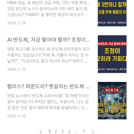
HBM 증설, AI 메모리 공급 부족, 12단 적층 확대…
반도체, 그리고 인공지능(AI) 두뇌 역할을 하는 비메
연일 반도체 뉴스가 쏟아지는데 이런 생각 들지 않
모리(시스템) 반도체입니다.오늘은 최근 뜨거운 반
으셨나요? "HBM이 잘 팔리면 메모리 제조사가 돈
도체 주식 투자의 핵심 나침반이 되어줄 메모리와
버는 거 아닌가?""그런데 왜 주식 시장에서는 자꾸
비메모리의 차이점을 초보자 눈높이에서 쉽게 총정
2026. 2. 19.
'테스트(검사)' 관련주가 들썩일까?" 오늘은 HBM
리해 보겠습니다. 뉴스에 매일 나오는 DRAM, 낸드
공정에서 테스트가 왜 그토록 중요한지, 그리고 이
플래시, HBM, 그리고 GPU의 정확한 뜻과 역할까
과정이 어떻게 특정 기업들의 폭발적인 '반복 매
AI 반도체, 지금 팔아야 할까? 조정이 오히려 기회인 이유 3가지
지 반도체 투..
출'로 이어지는지 아주 쉽게 정리해 보겠습니다. 1️⃣
연일 최고가를 경신하던 AI 반도체 관련주들이 최근
왜 HBM은 '테스트'에 목숨을 걸까?HBM은 쉽게
주춤하는 모습입니다."이제 AI 거품이 꺼지는 것 아
말하면 '아파트형 메모리'입니다.일반 D램이 단층
닐까?", "지금이라도 팔고 떠나야 하나?"계좌가 파
주택이라면, HBM은 8층에서 12층, 16층까지 수직
란불로 바뀌면 이런 불안이 드는 것은 너무나 당연
으로 쌓아 올린 구조입니다. 여기서 치명적인 문제
2026. 2. 12.
합니다. 하지만 나무가 아닌 '숲(산업의 구조)'을 보
가 발생합니다. 단 한 층이라도 불량이면 아파트 전
면, 지금의 하락은 겁낼 구간이 아니라 오히려 반가
체(완성된 HBM)를 통째로 버려야 합니다..
워해야 할 구간입니다.급하게 먹은 밥이 체하듯, 주
팹리스? 파운드리? 헷갈리는 반도체 용어 정리 (투자 기초)
식 시장도 급등한 호재를 소화시킬 시간이 필요하기
연일 뉴스에서 '반도체 슈퍼사이클', 'AI 혁명'이라는
때문입니다. 오늘은 투자자분들이 불안해하지 않도
말이 쏟아집니다.하지만 팹리스, 파운드리, 나노 공
록, 지금 시장이 쉬어가는 구조적 이유 3가지를 정
정 같은 전문 용어 때문에 투자를 망설이거나, 단순
리해 드립니다. 1. '기대'의 시간에서 '증명'의 시간으
히 "삼성전자니까 괜찮겠지" 하며 묻지마 투자를 하
로 (ROI 검증)작년까지 AI 시장은 '꿈(Dream)'을
2026. 2. 10.
는 경우가 여전히 많습니다. 내가 투자하는 기업이
먹고 자랐습니다."AI가 세상을 바꾼대!"라는 기대감
산업 생태계에서 정확히 어떤 역할을 하는지 아는
하나만으로도 주가는 천정부지로 치솟았..
것은 투자의 기본입니다. 오늘은 복잡한 반도체 산
1
2
3
4
···
7