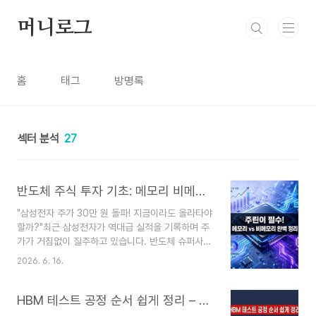
본문 바로가기
머니로그
홈
태그
방명록
섹터 분석
27
반도체 주식 투자 기초: 메모리 비메모리 차이점 총정리 (DRAM, HBM, GPU 뜻)
"삼성전자 주가 30만 원 돌파! 지금이라도 올라타야
할까?"최근 삼성전자가 역대급 실적을 기록하며 주
가가 거침없이 질주하고 있습니다. 반도체 슈퍼사이
클의 중심에서 드디어 진가를 발휘하는 모습을 보
2026. 6. 16.
며, 저를 포함한 많은 초보 투자자분들의 가슴도 함
께 뛰고 계실 텐데요.반도체 시장은 크게 두 개의 거
대한 축으로 움직입니다. 바로 삼성전자가 압도적인
HBM 테스트 공정 순서 쉽게 정리 – 왜 3번이나 할까? 소모품 반복 매출의 이유
세계 1위를 지키고 있는 데이터를 저장하는 메모리