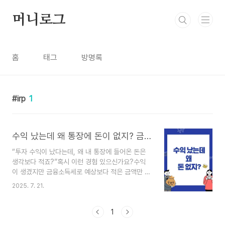
본문 바로가기
머니로그
홈
태그
방명록
irp
1
수익 났는데 왜 통장에 돈이 없지? 금융소득세와 절세 전략 총정리
“투자 수익이 났다는데, 왜 내 통장에 들어온 돈은
생각보다 적죠?”혹시 이런 경험 있으신가요?수익
이 생겼지만 금융소득세로 예상보다 적은 금액만 입
금돼 실망한 적 있으신가요?특히 은퇴 전후로 금융
2025. 7. 21.
소득이 늘어나는 시기엔 세금 절세 전략이 꼭 필요
합니다.오늘은 금융소득세의 기초 개념부터 실전 절
세 전략까지, 꼭 필요한 내용만 쉽고 간단하게 알려
1
드릴게요.금융소득세? 먼저 이것부터 이해해야 합