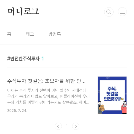
본문 바로가기
머니로그
홈
태그
방명록
안전한주식투자
1
주식투자 첫걸음: 초보자를 위한 안전한 시작법
이제는 주식 투자가 선택이 아닌 필수인 시대전에
우리가 복리의 마법도 알아보고, 인플레이션이 우리
돈의 가치를 어떻게 갉아먹는지도 살펴봤죠. 해마다
3~4%씩 돈의 가치가 떨어지는 요즘 같은 때, 그저
2025. 7. 24.
적금이나 예금만으론 나중에 여유로운 노후를 보내
기 어렵다는 현실, 다들 공감하실 거예요. 그럼 이제
다음 단계로 나아갈 때가 된 거죠? 바로 주식 투자
1
의 길로 첫발을 내딛는 거예요. 혹시 "주식은 위험