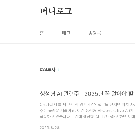
본문 바로가기
머니로그
홈
태그
방명록
AI투자
1
생성형 AI 관련주 - 2025년 꼭 알아야 
ChatGPT를 써보신 적 있으시죠? 질문을 던지면 마치 
주는 놀라운 기술이죠. 이런 생성형 AI(Generative AI
급등하고 있습니다.그런데 생성형 AI 관련주라고 하면 도
있을까요? 오늘은 초보자도 쉽게 이해할 수 있도록 생성형 
2025. 8. 28.
형 AI란 무엇인가요?생성형 AI는 말 그대로 무언가를 '생
분석하는 것을 넘어서, 새로운 콘텐츠를 만들어내죠.텍스트 