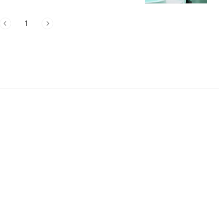
: GitHub Copi..
1