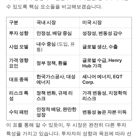
수 있도록 핵심 요소들을 비교해보겠습니다.
구분
국내 시장
미국 시장
투자 성향
안정성, 배당 중심
성장성, 변동성 감수
내수 중심
(도입, 유
사업 모델
글로벌 생산, 수출
통)
가격 영향
글로벌 수급, Henry
정부 정책, 환율
요인
Hub 가격
한국가스공사, 대성
셰니어 에너지, EQT
대표 종목
에너지
Corp.
리스크 특
정책 변화, 규제 리
가격 변동성, 지정학적
성
스크
리스크
안정적 배당, 완만한
수익 패턴
변동성 높은 자본 이득
성장
이 표를 통해 알 수 있듯이, 두 시장은 완전히 다른 투자
특성을 가지고 있습니다. 투자자의 성향과 목표에 따라 선