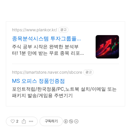
https://www.plankor.kr/
광고
종목분석시스템 투자그룹플랜
가입즉시 무료리포트 100%
주식 공부 시작은 완벽한 분석부
터! 1분 만에 받는 무료 종목 리포
트 신청하기
https://smartstore.naver.com/sbcore
광고
MS 오피스 정품인증점
포인트적립/한국정품/PC,노트북 설치/이메일 또는
패키지 발송/게임용 주변기기
2
구독하기