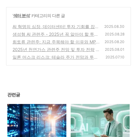
'
섹터 분석
' 카테고리의 다른 글
AI 혁명의 심장, 데이터센터! 투자 기회를 잡을
2025.08.30
국내/미국 수혜주 TOP 분석
생성형 AI 관련주 - 2025년 꼭 알아야 할 투자
(3)
2025.08.28
포인트
희토류 관련주: 지금 주목해야 할 이유와 MP
(5)
2025.08.20
머티리얼스 주가 전망
2025년 천연가스 관련주 전망 및 투자 전략
(2)
2025.08.01
일론 머스크 리스크: 테슬라 주가 전망과 투자
(4)
2025.07.10
결정 가이드
(2)
관련글