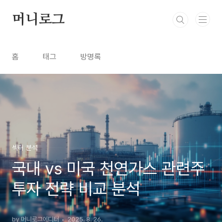
본문 바로가기
머니로그
홈
태그
방명록
섹터 분석
국내 vs 미국 천연가스 관련주
투자 전략 비교 분석
by 머니로그에디터
2025. 8. 26.